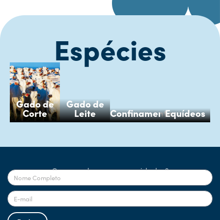
Espécies
Gado de
Gado de
Corte
Leite
Confinamento
Equídeos
Quer receber nossas novidades?