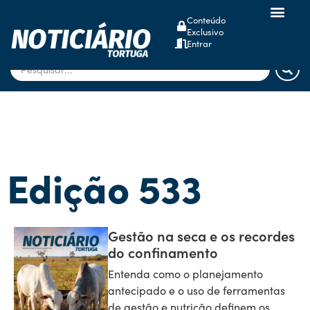
Conteúdo
Exclusivo
dsm-firmenich
Entrar
Edição 533
Gestão na seca e os recordes
do confinamento
Entenda como o planejamento
antecipado e o uso de ferramentas
de gestão e nutrição definem os