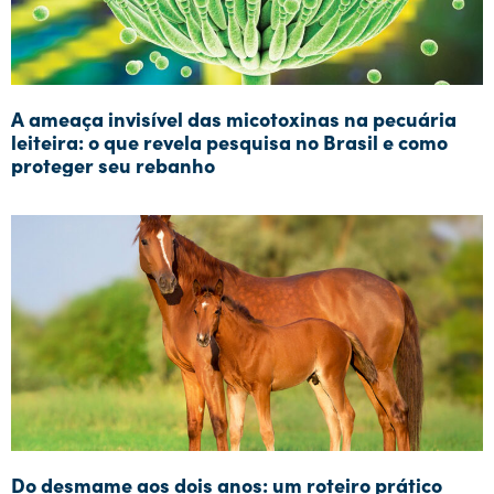
A ameaça invisível das micotoxinas na pecuária
leiteira: o que revela pesquisa no Brasil e como
proteger seu rebanho
Do desmame aos dois anos: um roteiro prático