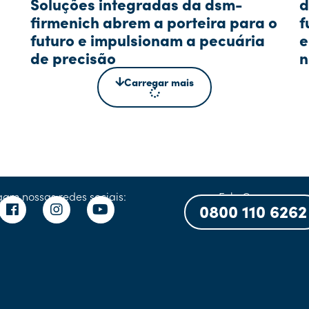
Soluções integradas da dsm-
d
firmenich abrem a porteira para o
f
futuro e impulsionam a pecuária
e
de precisão
n
Carregar mais
gam nossas redes sociais:
Fale Conosco:
0800 110 6262