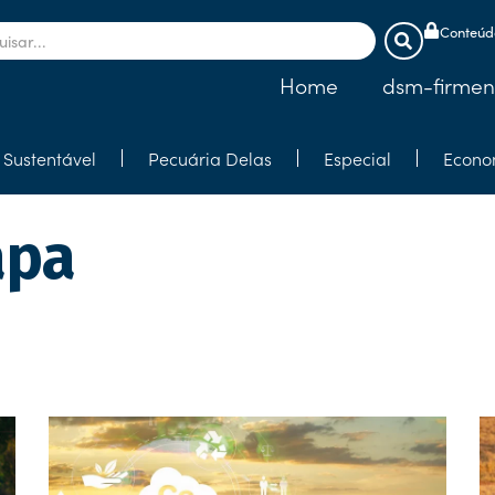
Conteúdo
Home
dsm-firmen
Sustentável
Pecuária Delas
Especial
Econo
apa