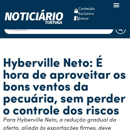
Conteúdo
Exclusivo
dsm-firmenich
Entrar
Hyberville Neto: É
hora de aproveitar os
bons ventos da
pecuária, sem perder
o controle dos riscos
Para Hyberville Neto, a redução gradual da
oferta, aliada às exportações firmes, deve