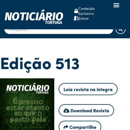
Conteúdo
Exclusivo
dsm-firmenich
Entrar
Edição 513
Leia revista na integra
Download Revista
Compartilhe