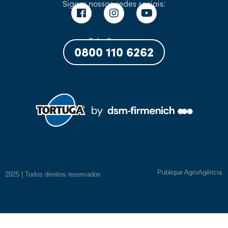
Sigam nossas redes sociais:
Fale Conosco:
0800 110 6262
Publique AgroAgência
2025 | Todos direitos reservados