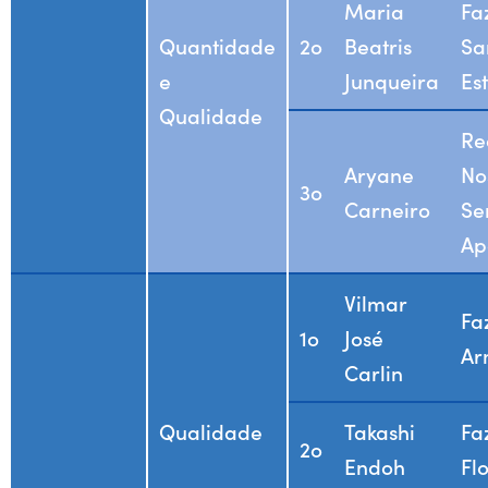
Maria
Fa
Quantidade
2o
Beatris
Sa
e
Junqueira
Es
Qualidade
Re
Aryane
No
3o
Carneiro
Se
Ap
Vilmar
Fa
1o
José
Ar
Carlin
Qualidade
Takashi
Fa
2o
Endoh
Fl