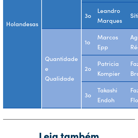
Leandro
3o
Sí
Marques
Holandesas
Marcos
Ag
1o
Epp
Ré
Quantidade
Patricia
Fa
e
2o
Kompier
Br
Qualidade
Takashi
Fa
3o
Endoh
Fl
Leia também