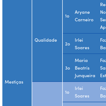
Re
Aryane
No
1o
Carneiro
Se
Ap
Qualidade
Irlei
Fa
2o
Soares
Ba
Maria
Fa
3o
Beatris
Sa
Junqueira
Es
Mestiças
Irlei
Fa
1o
Soares
Ba