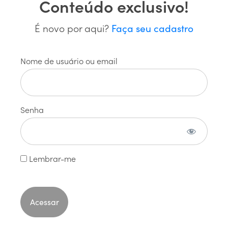
Conteúdo exclusivo!
É novo por aqui?
Faça seu cadastro
Nome de usuário ou email
Topgen e Tortuga® unem genética,
nutrição e manejo para impulsionar
Senha
a pecuária de corte em Goiás
3 de julho de 2026
Lembrar-me