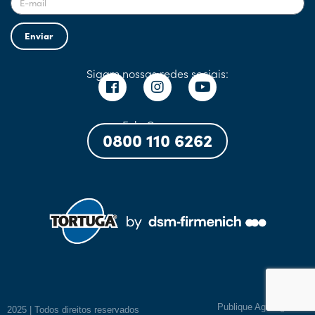
Enviar
Sigam nossas redes sociais:
Fale Conosco:
0800 110 6262
Publique AgroAgência
2025 | Todos direitos reservados