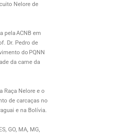
cuito Nelore de
ada pela ACNB em
f. Dr. Pedro de
olvimento do PQNN
ade da carne da
a Raça Nelore e o
nto de carcaças no
aguai e na Bolívia.
 ES, GO, MA, MG,