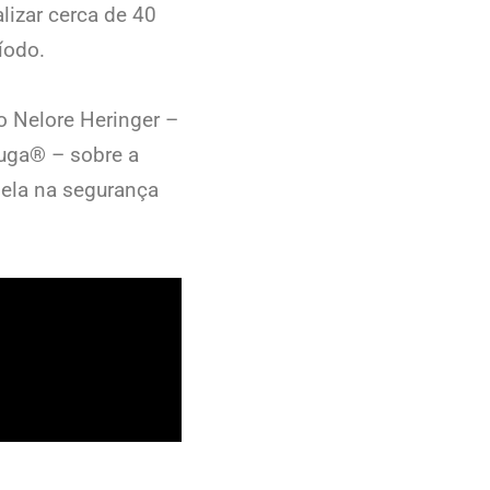
lizar cerca de 40
íodo.
do Nelore Heringer –
tuga® – sobre a
dela na segurança