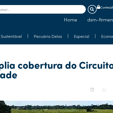
Conteúdo
Home
dsm-firmen
Sustentável
Pecuária Delas
Especial
Econo
ia cobertura do Circuito
dade