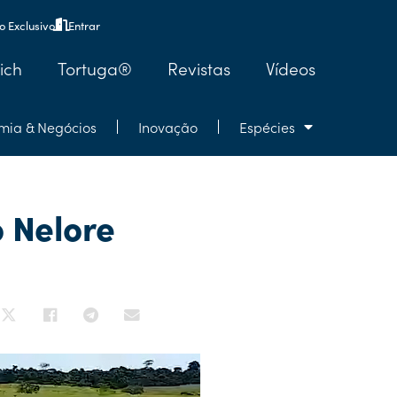
 Exclusivo
Entrar
ich
Tortuga®
Revistas
Vídeos
mia & Negócios
Inovação
Espécies
 Nelore