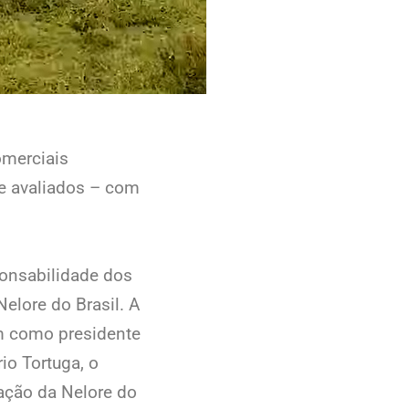
omerciais
 e avaliados – com
ponsabilidade dos
elore do Brasil. A
m como presidente
io Tortuga, o
ação da Nelore do