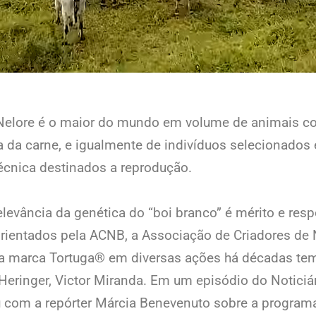
Nelore é o maior do mundo em volume de animais c
a da carne, e igualmente de indivíduos selecionados
técnica destinados a reprodução.
elevância da genética do “boi branco” é mérito e res
rientados pela ACNB, a Associação de Criadores de N
da marca Tortuga® em diversas ações há décadas te
Heringer, Victor Miranda. Em um episódio do Noticiár
u com a repórter Márcia Benevenuto sobre a program