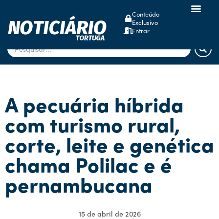
Conteúdo
Exclusivo
dsm-firmenich
Entrar
A pecuária híbrida
com turismo rural,
corte, leite e genética
chama Polilac e é
pernambucana
15 de abril de 2026