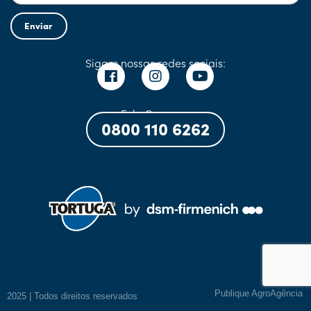
Enviar
Sigam nossas redes sociais:
Fale Conosco:
0800 110 6262
Publique AgroAgência
2025 | Todos direitos reservados