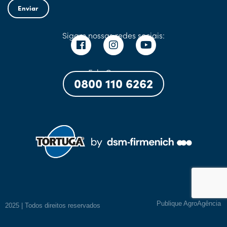
Enviar
Sigam nossas redes sociais:
Fale Conosco:
0800 110 6262
Publique AgroAgência
2025 | Todos direitos reservados