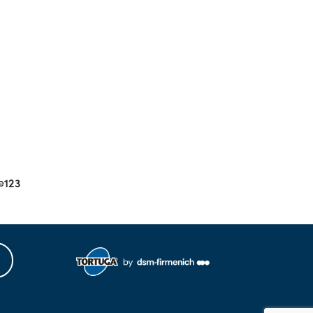
e
123