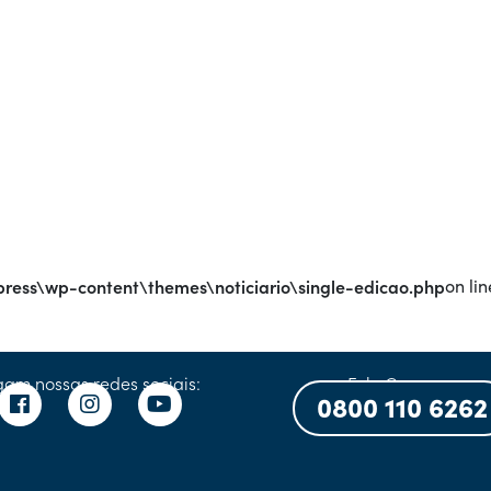
ress\wp-content\themes\noticiario\single-edicao.php
on lin
gam nossas redes sociais:
Fale Conosco:
0800 110 6262