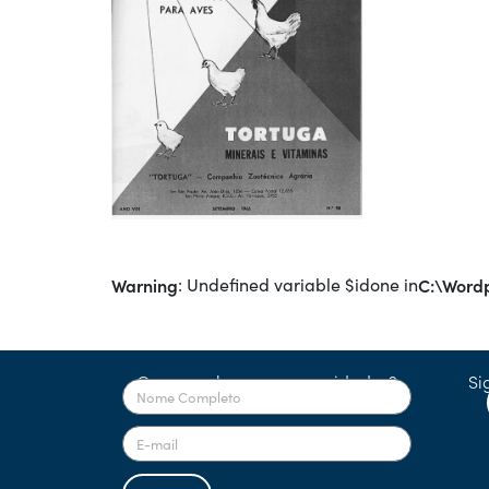
Warning
: Undefined variable $idone in
C:\Wordp
Quer receber nossas novidades?
Si