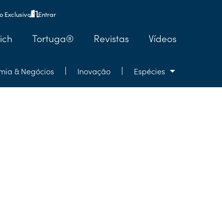
 Exclusivo
Entrar
ich
Tortuga®
Revistas
Vídeos
mia & Negócios
Inovação
Espécies