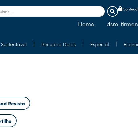
Conteúdo
Home
dsm-firmen
Sustentável
Pecuária Delas
Especial
Econo
ad Revista
tilhe