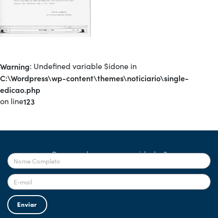
Warning
: Undefined variable $idone in
C:\Wordpress\wp-content\themes\noticiario\single-
edicao.php
on line
123
Quer receber nossas novidades?
Enviar