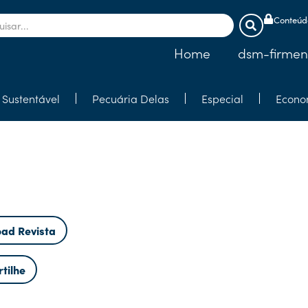
Conteúdo
Home
dsm-firmen
Sustentável
Pecuária Delas
Especial
Econo
ad Revista
tilhe