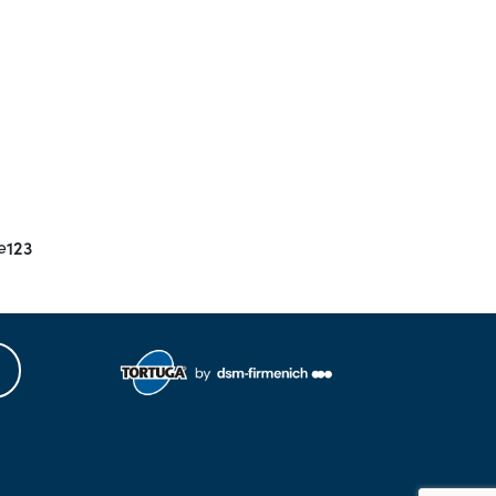
e
123