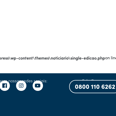
ress\wp-content\themes\noticiario\single-edicao.php
on lin
gam nossas redes sociais:
Fale Conosco:
0800 110 6262