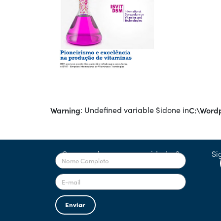
Warning
: Undefined variable $idone in
C:\Wordp
Quer receber nossas novidades?
Si
Enviar