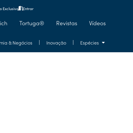
 Exclusivo
Entrar
ich
Tortuga®
Revistas
Vídeos
mia & Negócios
Inovação
Espécies