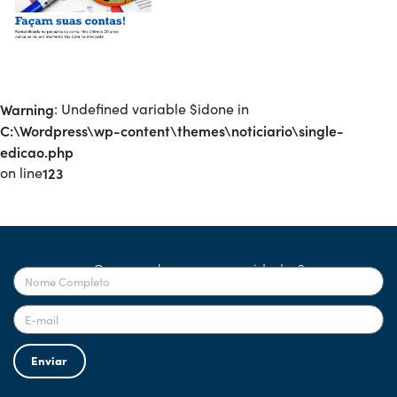
Warning
: Undefined variable $idone in
C:\Wordpress\wp-content\themes\noticiario\single-
edicao.php
on line
123
Quer receber nossas novidades?
Enviar