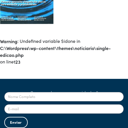
Warning
: Undefined variable $idone in
C:\Wordpress\wp-content\themes\noticiario\single-
edicao.php
on line
123
Quer receber nossas novidades?
Enviar