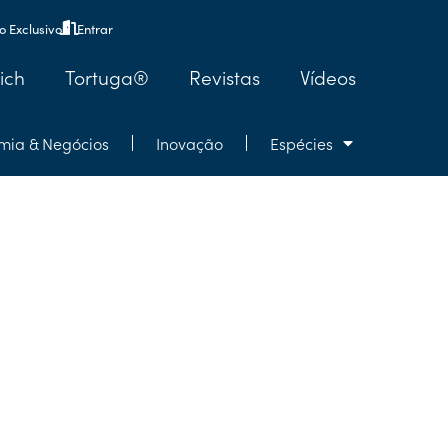
 Exclusivo
Entrar
ich
Tortuga®
Revistas
Vídeos
mia & Negócios
Inovação
Espécies