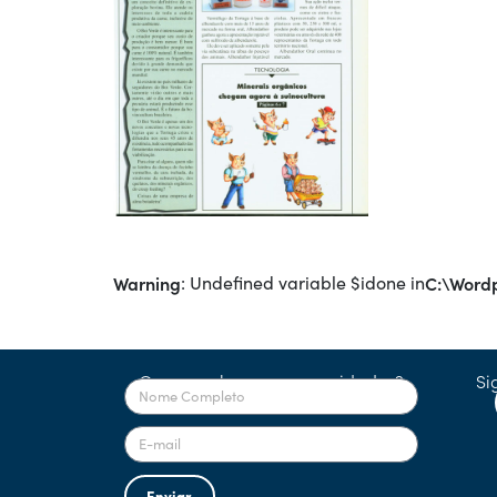
Warning
: Undefined variable $idone in
C:\Wordp
Quer receber nossas novidades?
Si
Enviar