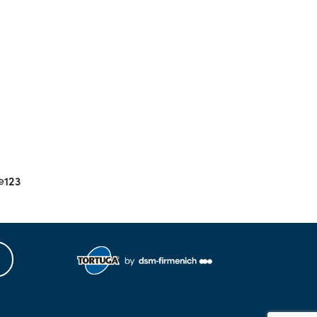
e
123