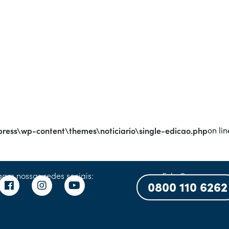
ress\wp-content\themes\noticiario\single-edicao.php
on lin
gam nossas redes sociais:
Fale Conosco:
0800 110 6262