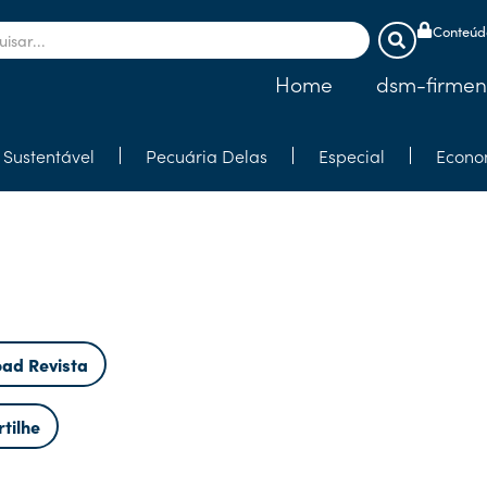
Conteúdo
Home
dsm-firmen
Sustentável
Pecuária Delas
Especial
Econo
ad Revista
tilhe