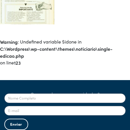
Warning
: Undefined variable $idone in
C:\Wordpress\wp-content\themes\noticiario\single-
edicao.php
on line
123
Quer receber nossas novidades?
Enviar