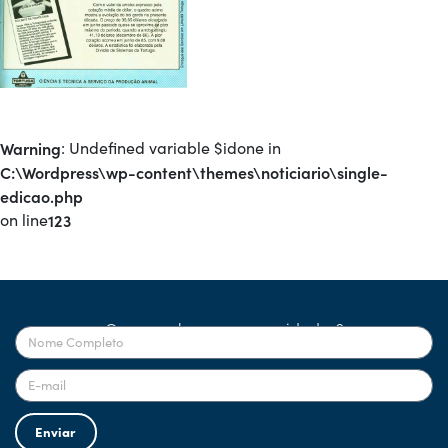
Warning
: Undefined variable $idone in
C:\Wordpress\wp-content\themes\noticiario\single-
edicao.php
on line
123
Quer receber nossas novidades?
Enviar