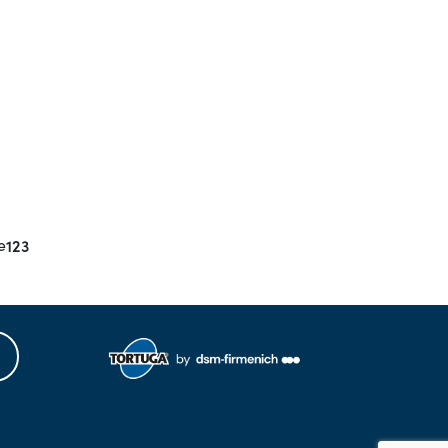
e
123