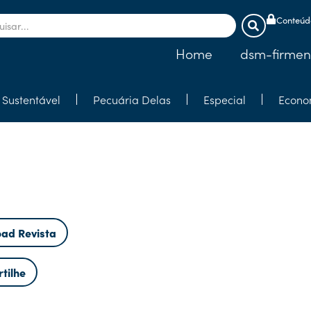
Conteúdo
Home
dsm-firmen
Sustentável
Pecuária Delas
Especial
Econo
ad Revista
tilhe