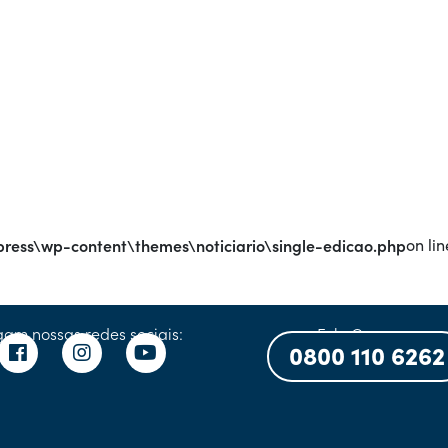
ress\wp-content\themes\noticiario\single-edicao.php
on lin
gam nossas redes sociais:
Fale Conosco:
0800 110 6262