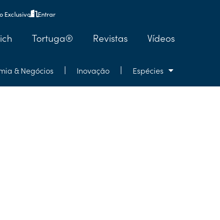
 Exclusivo
Entrar
ich
Tortuga®
Revistas
Vídeos
mia & Negócios
Inovação
Espécies