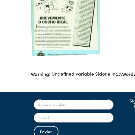
Warning
: Undefined variable $idone in
C:\Wordp
Quer receber nossas novidades?
Si
Enviar