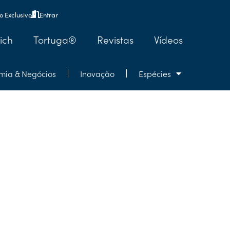
 Exclusivo
Entrar
ich
Tortuga®
Revistas
Vídeos
mia & Negócios
Inovação
Espécies