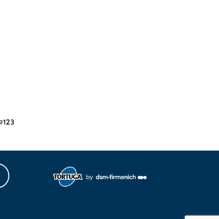
e
123