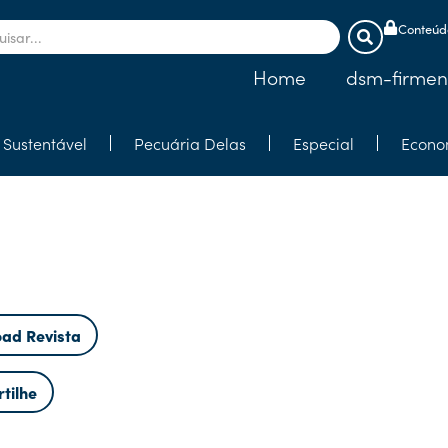
Conteúdo
Home
dsm-firmen
Sustentável
Pecuária Delas
Especial
Econo
ad Revista
tilhe