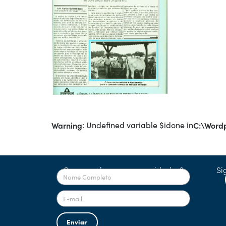
Warning
: Undefined variable $idone in
C:\Wordp
Quer receber nossas novidades?
Si
Enviar