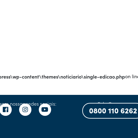
ress\wp-content\themes\noticiario\single-edicao.php
on lin
gam nossas redes sociais:
Fale Conosco:
0800 110 6262