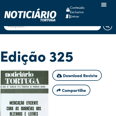
Conteúdo
Exclusivo
dsm-firmenich
Entrar
Edição 325
Download Revista
Compartilhe