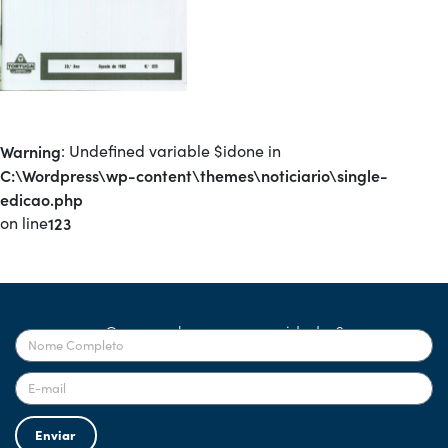
Warning
: Undefined variable $idone in
C:\Wordpress\wp-content\themes\noticiario\single-
edicao.php
on line
123
Quer receber nossas novidades?
Enviar