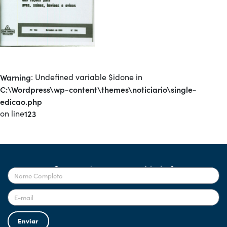
Warning
: Undefined variable $idone in
C:\Wordpress\wp-content\themes\noticiario\single-
edicao.php
on line
123
Quer receber nossas novidades?
Enviar