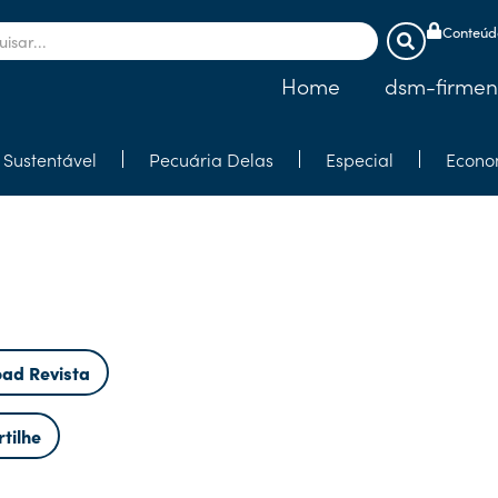
Conteúdo
Home
dsm-firmen
Sustentável
Pecuária Delas
Especial
Econo
ad Revista
tilhe