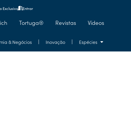
 Exclusivo
Entrar
ich
Tortuga®
Revistas
Vídeos
mia & Negócios
Inovação
Espécies