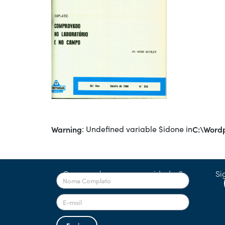
Warning
: Undefined variable $idone in
C:\Wordp
Quer receber nossas novidades?
Si