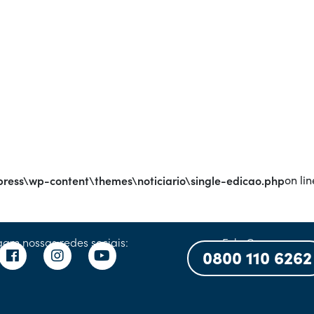
ress\wp-content\themes\noticiario\single-edicao.php
on lin
gam nossas redes sociais:
Fale Conosco:
0800 110 6262