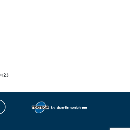
e
123