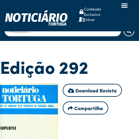
Conteúdo
Exclusivo
dsm-firmenich
Entrar
Edição 292
Download Revista
Compartilhe