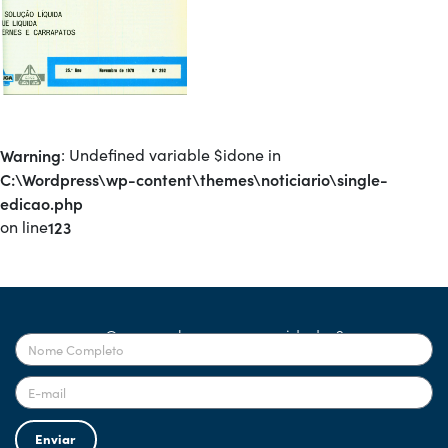
Warning
: Undefined variable $idone in
C:\Wordpress\wp-content\themes\noticiario\single-
edicao.php
on line
123
Quer receber nossas novidades?
Enviar