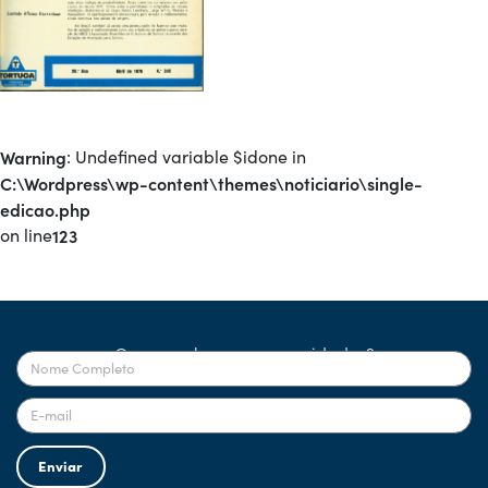
Warning
: Undefined variable $idone in
C:\Wordpress\wp-content\themes\noticiario\single-
edicao.php
on line
123
Quer receber nossas novidades?
Enviar