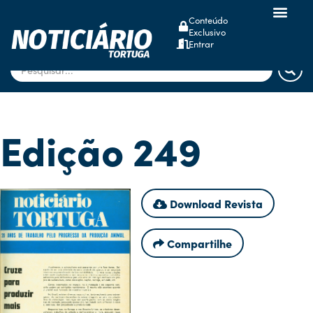
Conteúdo
Exclusivo
dsm-firmenich
Entrar
Edição 249
Download Revista
Compartilhe