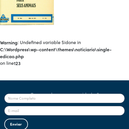
Warning
: Undefined variable $idone in
C:\Wordpress\wp-content\themes\noticiario\single-
edicao.php
on line
123
Quer receber nossas novidades?
Enviar