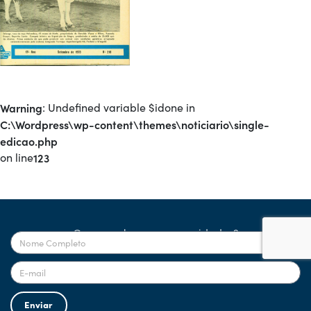
Warning
: Undefined variable $idone in
C:\Wordpress\wp-content\themes\noticiario\single-
edicao.php
on line
123
Quer receber nossas novidades?
Enviar