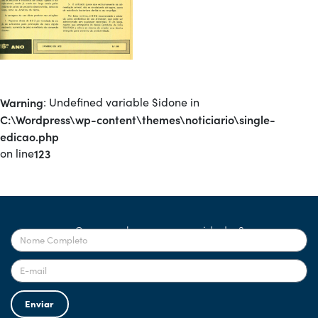
Warning
: Undefined variable $idone in
C:\Wordpress\wp-content\themes\noticiario\single-
edicao.php
on line
123
Quer receber nossas novidades?
Enviar