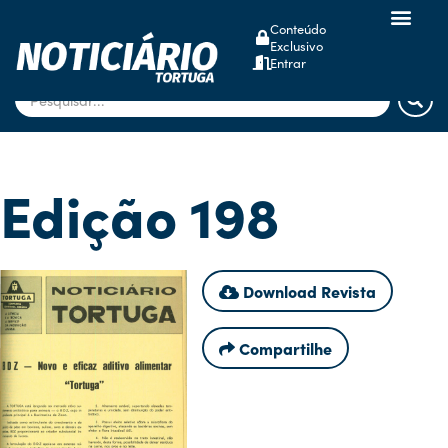
Conteúdo
Exclusivo
dsm-firmenich
Entrar
Edição 198
Download Revista
Compartilhe