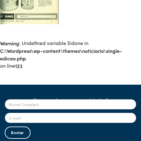
Warning
: Undefined variable $idone in
C:\Wordpress\wp-content\themes\noticiario\single-
edicao.php
on line
123
Quer receber nossas novidades?
Enviar