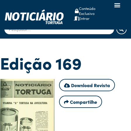
Conteúdo
Exclusivo
dsm-firmenich
Entrar
Edição 169
Download Revista
Compartilhe