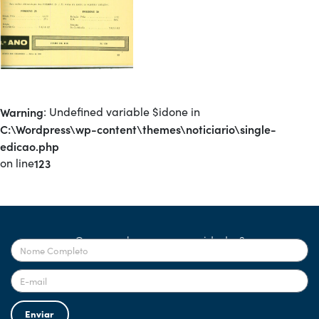
Warning
: Undefined variable $idone in
C:\Wordpress\wp-content\themes\noticiario\single-
edicao.php
on line
123
Quer receber nossas novidades?
Enviar