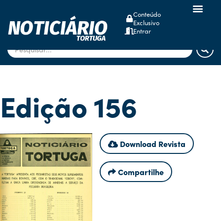
Conteúdo
Exclusivo
dsm-firmenich
Entrar
Edição 156
Download Revista
Compartilhe