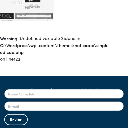
Warning
: Undefined variable $idone in
C:\Wordpress\wp-content\themes\noticiario\single-
edicao.php
on line
123
Quer receber nossas novidades?
Enviar