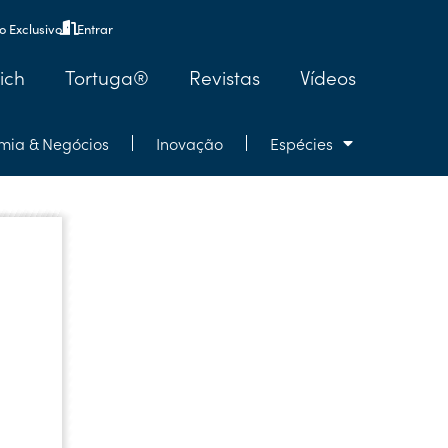
 Exclusivo
Entrar
ich
Tortuga®
Revistas
Vídeos
mia & Negócios
Inovação
Espécies