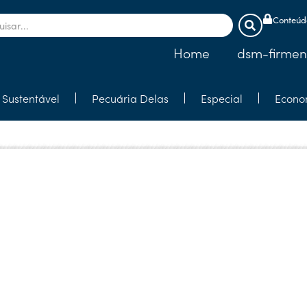
Conteúdo
Home
dsm-firmen
Sustentável
Pecuária Delas
Especial
Econo